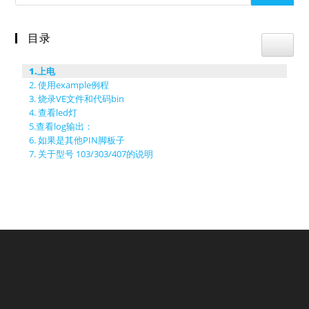
目录
Toggle
1.上电
2. 使用example例程
3. 烧录VE文件和代码bin
4. 查看led灯
5.查看log输出：
6. 如果是其他PIN脚板子
7. 关于型号 103/303/407的说明