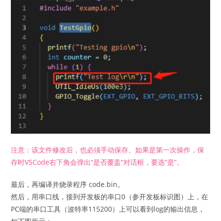
注意：该文件修改后，也必须手动保存。如果是第一次操作，保
存时VSCode右下角会弹出“是否覆盖”对话框，要选“是”。
最后，再编译并烧录程序 code.bin。
然后，用串口线，接到开发板的串口0（参开发板标识图）上，在
PC端的串口工具（波特率115200）上可以看到log的输出信息，