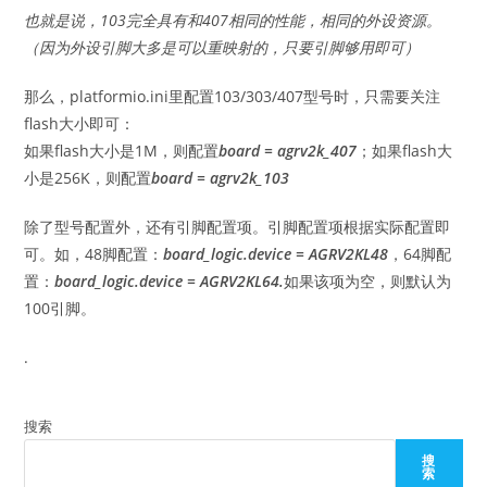
也就是说，103完全具有和407相同的性能，相同的外设资源。
（因为外设引脚大多是可以重映射的，只要引脚够用即可）
那么，platformio.ini里配置103/303/407型号时，只需要关注
flash大小即可：
如果flash大小是1M，则配置
board = agrv2k_407
；如果flash大
小是256K，则配置
board = agrv2k_103
除了型号配置外，还有引脚配置项。引脚配置项根据实际配置即
可。如，48脚配置：
board_logic.device = AGRV2KL48
，64脚配
置：
board_logic.device = AGRV2KL64.
如果该项为空，则默认为
100引脚。
.
搜索
搜
索